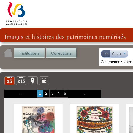
Images et histoires des patrimoines numérisés
Institutions
Collections
×
Lieu
Cuba
1
2
3
4
5
«
»