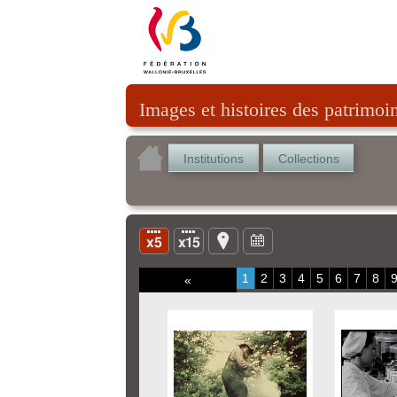
Images et histoires des patrimoi
Institutions
Collections
1
2
3
4
5
6
7
8
«