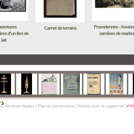
aventures
Fromelennes - Ancien
Carnet de terrains
res d'un litre de
carrières de marbr
lait
Mentions légales
|
Plan de numérisation
| Réalisé avec le support de l'