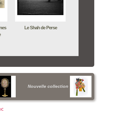
nes
Le Shah de Perse
e
Nouvelle collection