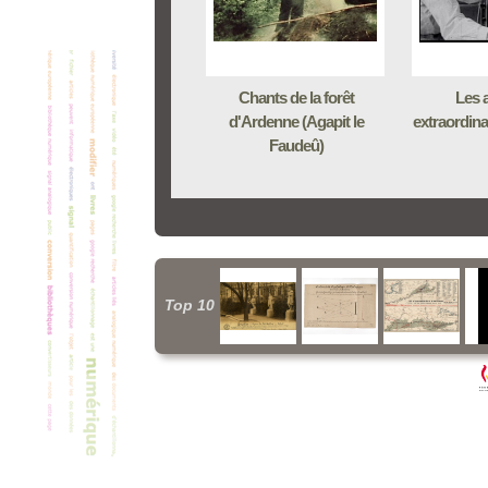
Chants de la forêt
Les 
d'Ardenne (Agapit le
extraordinai
Faudeû)
Top 10