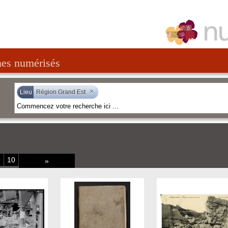
nes numérisés
×
Lieu
Région Grand Est
9
10
»