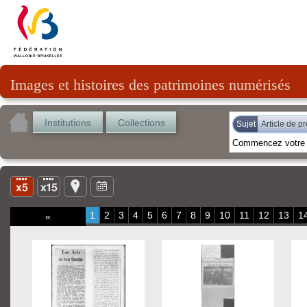
Images et histoires des patrimoines numérisés
Institutions
Collections
Sujet
Article de p
1
2
3
4
5
6
7
8
9
10
11
12
13
1
«