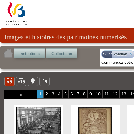
Images et histoires des patrimoines numérisés
Institutions
Collections
×
Sujet
Aviation
1
2
3
4
5
6
7
8
9
10
11
12
13
1
«