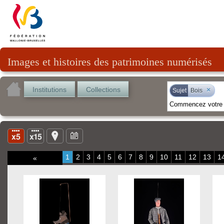
Images et histoires des patrimoines numérisés
Institutions
Collections
×
Sujet
Bois
1
2
3
4
5
6
7
8
9
10
11
12
13
1
«