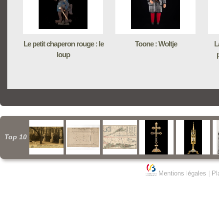
Le petit chaperon rouge : le
Toone : Woltje
L
loup
Top 10
Mentions légales
|
Pl