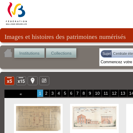
Images et histoires des patrimoines numérisés
Institutions
Collections
Sujet
Centrale éle
1
2
3
4
5
6
7
8
9
10
11
12
13
1
«