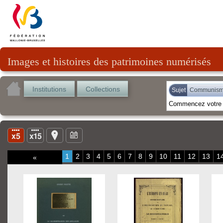
Images et histoires des patrimoines numérisés
Institutions
Collections
Sujet
Communis
1
2
3
4
5
6
7
8
9
10
11
12
13
1
«