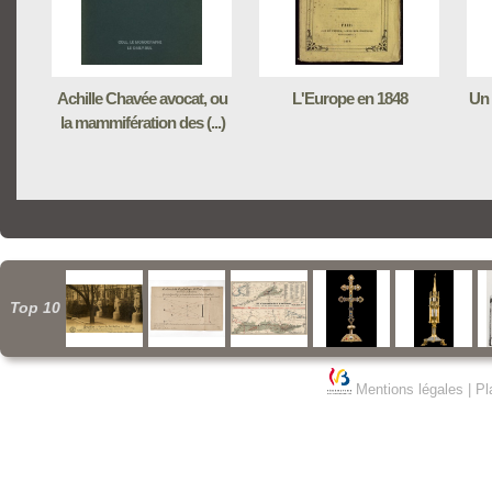
Achille Chavée avocat, ou
L'Europe en 1848
Un 
la mammifération des (...)
Top 10
Mentions légales
|
Pl