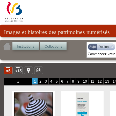
Images et histoires des patrimoines numérisés
Institutions
Collections
×
Sujet
Design
1
2
3
4
5
6
7
8
9
10
11
12
13
1
«