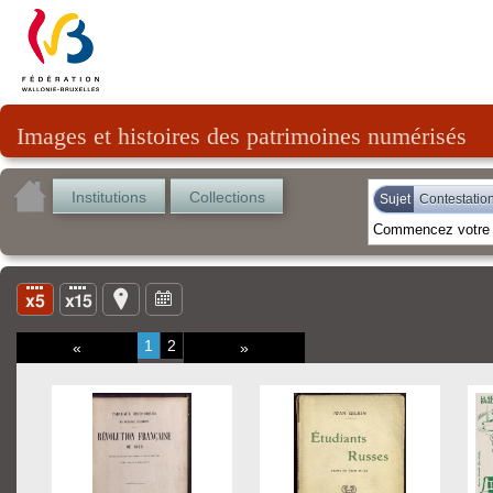
Images et histoires des patrimoines numérisés
Institutions
Collections
Sujet
Contestation
1
2
«
»