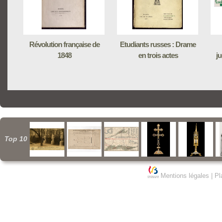
Révolution française de
Etudiants russes : Drame
1848
en trois actes
ju
Top 10
Mentions légales
|
Pl