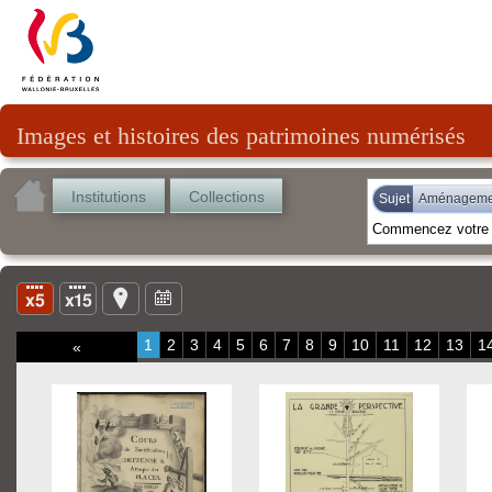
Images et histoires des patrimoines numérisés
Institutions
Collections
Sujet
Aménagemen
1
2
3
4
5
6
7
8
9
10
11
12
13
1
«