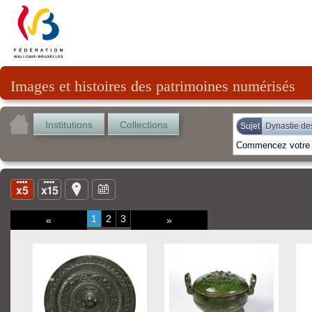
Images et histoires des patrimoines numérisés
Institutions
Collections
Sujet
Dynastie de
1
2
3
«
»