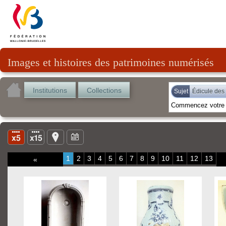
Images et histoires des patrimoines numérisés
Institutions
Collections
Sujet
Édicule des
1
2
3
4
5
6
7
8
9
10
11
12
13
«