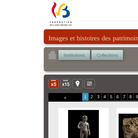
Images et histoires des patrimoi
Institutions
Collections
1
2
3
4
5
6
7
8
«