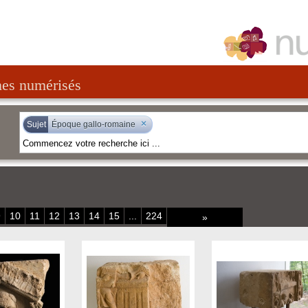
nes numérisés
×
Sujet
Époque gallo-romaine
9
10
11
12
13
14
15
...
224
»