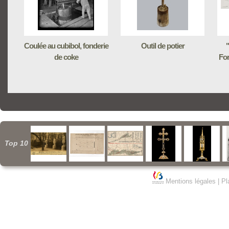
Coulée au cubibol, fonderie
Outil de potier
"
de coke
For
Top 10
Mentions légales
|
Pl