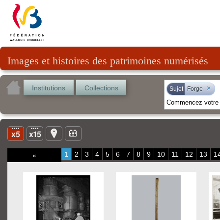
Images et histoires des patrimoines numérisés
Institutions
Collections
×
Sujet
Forge
1
2
3
4
5
6
7
8
9
10
11
12
13
1
«