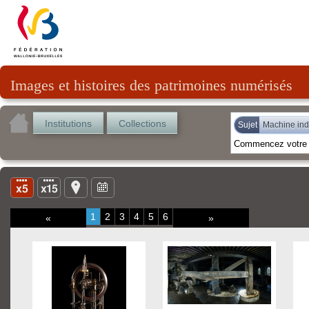
Images et histoires des patrimoines numérisés
Institutions
Collections
Sujet
Machine indu
1
2
3
4
5
6
«
»