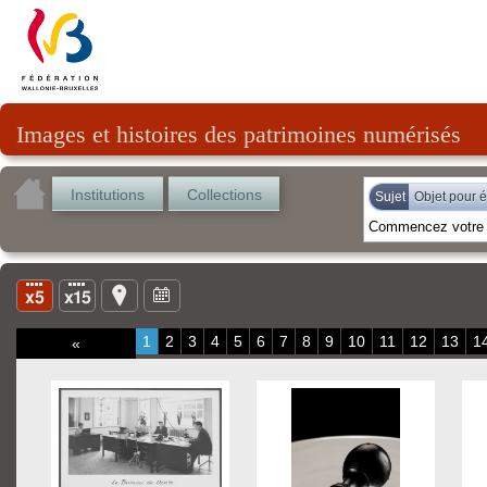
Images et histoires des patrimoines numérisés
Institutions
Collections
Sujet
Objet pour é
1
2
3
4
5
6
7
8
9
10
11
12
13
1
«