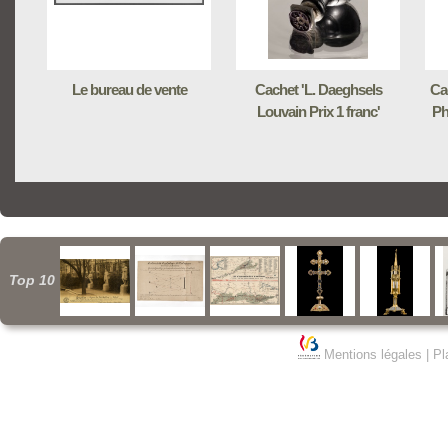
Le bureau de vente
Cachet 'L. Daeghsels
Ca
Louvain Prix 1 franc'
Ph
Top 10
Mentions légales
|
Pl