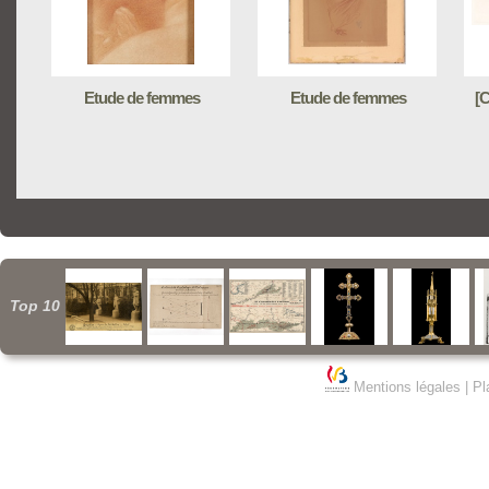
Etude de femmes
Etude de femmes
[C
Top 10
Mentions légales
|
Pl