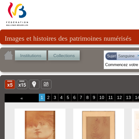
Images et histoires des patrimoines numérisés
Institutions
Collections
Sujet
Sanguine
1
2
3
4
5
6
7
8
9
10
11
12
13
1
«