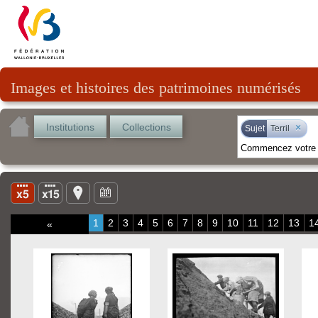
Images et histoires des patrimoines numérisés
Institutions
Collections
×
Sujet
Terril
1
2
3
4
5
6
7
8
9
10
11
12
13
1
«