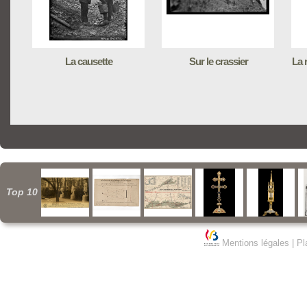
La causette
Sur le crassier
La 
Top 10
Mentions légales
|
Pl