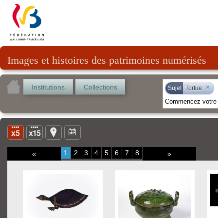
Images et histoires des patrimoines numérisés
Institutions
Collections
×
Sujet
Tortue
1
2
3
4
5
6
7
8
«
»