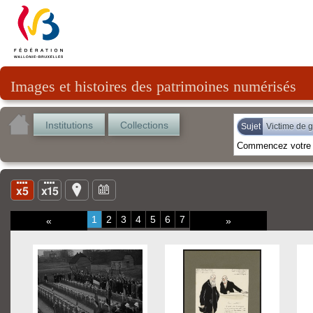
Images et histoires des patrimoines numérisés
Institutions
Collections
Sujet
Victime de 
1
2
3
4
5
6
7
«
»