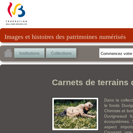
Images et histoires des patrimoines numérisés
Institutions
Collections
Carnets de terrains
Dans la collec
le fonds Duvig
Chimiste et bo
Duvigneaud fu
écosystèmes. 
aspect impor
Couvrant une 