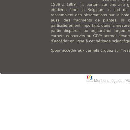
1936 à 1989 , ils portent sur une aire g
étudiées étant la Belgique, le sud de
rassemblent des observations sur la botan
aussi des fragments de plantes. Ils co
particulièrement important, dans la mesur
partie disparus, ou aujourd’hui largem
carnets conservés au CIVA permet désorm
d’accéder en ligne à cet héritage scientifiq
(pour accéder aux carnets cliquez sur "res
Mentions légales
|
Pl