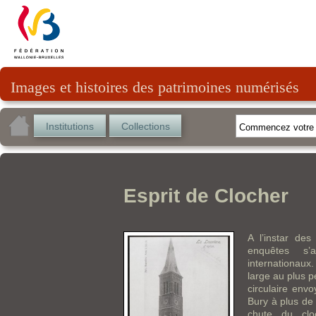
Images et histoires des patrimoines numérisés
Institutions
Collections
Esprit de Clocher
A l’instar des
enquêtes s’
internationaux.
large au plus p
circulaire env
Bury à plus de 
chute du cloc