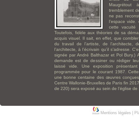
Maugrétout 
tremblement d
ne pas reconstr
l’espace vide. 
cette vacuité 
Toutefois, fidèle aux théories de sa démar
acquis visuel. Il sait, en effet, que combler
du travail de l’artiste, de l’architecte, 
l’architecte, à l’écrivain qu’il s’adresse. C
signée par André Balthazar et Pol Bury.) 
demande est de dessiner ou rédiger leur
laissé vide. Une exposition présentan
programmée pour le courant 1987. Cette e
une bonne centaine des œuvres conçues 
Centre Wallonie-Bruxelles de Paris fin 2017 
de 220) sera exposé au sein de l’église d
Mentions légales
|
Pl