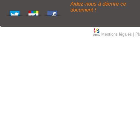
Aidez-nous à décrire ce
document !
Mentions légales
|
Pl