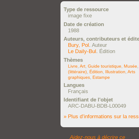
Type de ressource
image fixe
Date de création
1988
Auteurs, contributeurs et édit
Bury, Pol
. Auteur
Le Daily-Bul
. Édition
Thèmes
Livre
,
Art
,
Guide touristique
,
Musée
(littéraire)
,
Édition
,
Illustration
,
Arts
graphiques
,
Estampe
Langues
Français
Identifiant de l'objet
ARC-DABU-BDB-L00049
» Plus d’informations sur la res
Aidez-nous à décrire ce