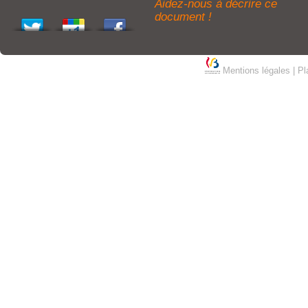
Aidez-nous à décrire ce
document !
Mentions légales
|
Pl