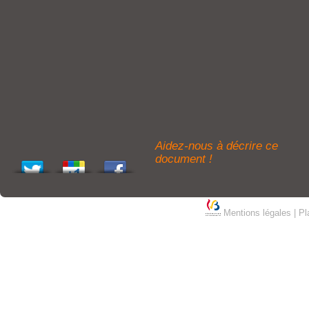
Aidez-nous à décrire ce
document !
Mentions légales
|
Pl