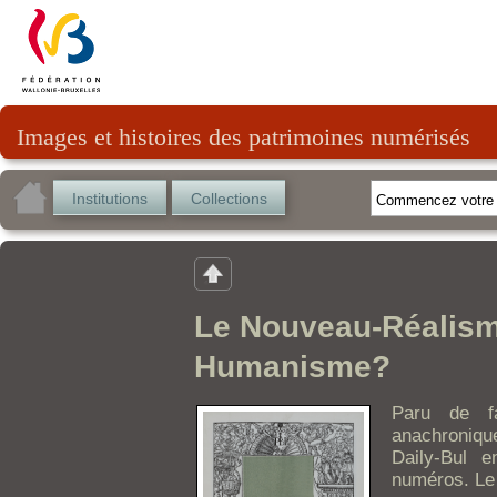
Images et histoires des patrimoines numérisés
Institutions
Collections
Le Nouveau-Réalisme 
Humanisme?
Paru de f
anachroniqu
Daily-Bul 
numéros. Le n