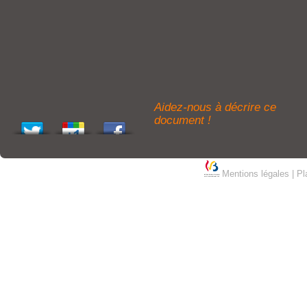
Aidez-nous à décrire ce
document !
Mentions légales
|
Pl