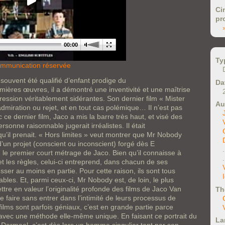
Ci
pr
00:00
Ty
mmunication réservée
ouvent été qualifié d’enfant prodige du
Da
ières œuvres, il a démontré une inventivité et une maîtrise
ression véritablement sidérantes. Son dernier film « Mister
Au
dmiration ou rejet, et en tout cas polémique… Il n’est pas
ce dernier film, Jaco a mis la barre très haut, et visé des
rsonne raisonnable jugerait irréalistes. Il était
qu’il prenait. « Hors limites » veut montrer que Mr Nobody
d’un projet (conscient ou inconscient) forgé dès E
, le premier court métrage de Jaco. Bien qu’il connaisse à
et les règles, celui-ci entreprend, dans chacun de ses
esser au moins en partie. Pour cette raison, ils sont tous
bles. Et, parmi ceux-ci, Mr Nobody est, de loin, le plus
ttre en valeur l’originalité profonde des films de Jaco Van
Th
 faire sans entrer dans l’intimité de leurs processus de
 films sont parfois géniaux, c’est en grande partie parce
avec une méthode elle-même unique. En faisant ce portrait du
La