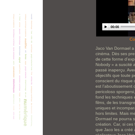
00:00
Co
Jaco Van Dormael a s
cinéma. Dès ses prem
de cette forme d’exp
Nobody » a suscité a
passé inaperçu. Avec 
objectifs que toute pe
conscient du risque 
est l’aboutissement 
pericoloso sporgersi
fond les techniques 
films, de les transgr
uniques et incompara
hors limites. Mais me
Dormael ne pourra se
création. Car, si ces
que Jaco les a créé 