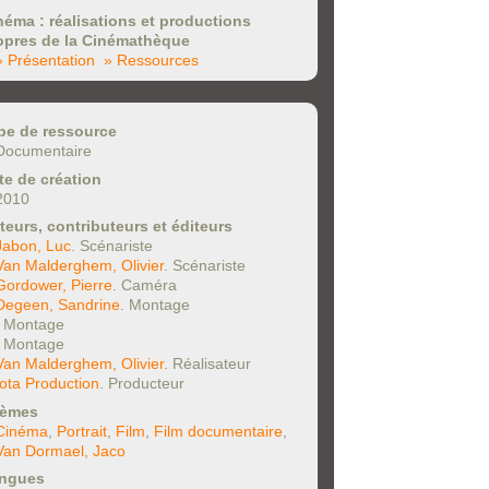
néma : réalisations et productions
opres de la Cinémathèque
» Présentation
» Ressources
pe de ressource
Documentaire
te de création
2010
teurs, contributeurs et éditeurs
Jabon, Luc
. Scénariste
Van Malderghem, Olivier
. Scénariste
Gordower, Pierre
. Caméra
Degeen, Sandrine
. Montage
. Montage
. Montage
Van Malderghem, Olivier
. Réalisateur
Iota Production
. Producteur
èmes
Cinéma
,
Portrait
,
Film
,
Film documentaire
,
Van Dormael, Jaco
ngues