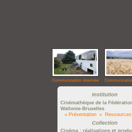
Communication réservée
Communicatio
Institution
Cinémathèque de la Fédératio
Wallonie-Bruxelles
» Présentation
» Ressources
Collection
Cinéma : réalisations et produ