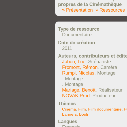
propres de la Cinémathèque
» Présentation
» Ressources
Type de ressource
Documentaire
Date de création
2011
Auteurs, contributeurs et édit
Jabon, Luc
. Scénariste
Fromont, Rémon
. Caméra
Rumpl, Nicolas
. Montage
. Montage
. Montage
Mariage, Benoît
. Réalisateur
NOVAK Prod
. Producteur
Thèmes
Cinéma
,
Film
,
Film documentaire
,
P
Lanners, Bouli
Langues