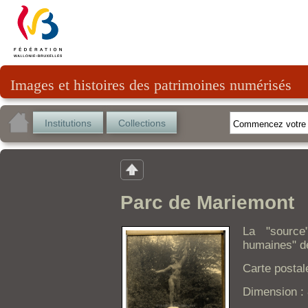
Images et histoires des patrimoines numérisés
Institutions
Collections
Parc de Mariemont
La "source
humaines" d
Carte postal
Dimension :