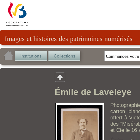
Images et histoires des patrimoines numérisés
Institutions
Collections
Émile de Laveleye
Photographi
carton blan
offert à Vic
des "Miséra
et Cie le 16