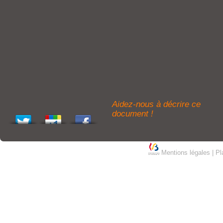
Aidez-nous à décrire ce
document !
Mentions légales
|
Pl