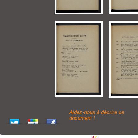
Aidez-nous à décrire ce
document !