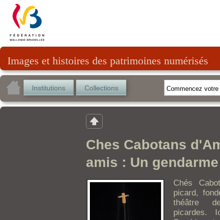
Images et histoires des patrimoines numérisés
Institutions
Collections
Ches Cabotans d'Ami
amis : Un gendarme
Chés Cabot
picard, fond
théâtre de
picardes. 