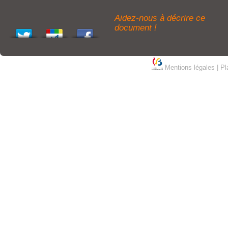
Aidez-nous à décrire ce
document !
Mentions légales
|
Pl