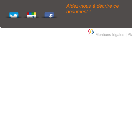
Aidez-nous à décrire ce
document !
Mentions légales
|
Pl