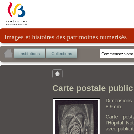
Images et histoires des patrimoines numérisés
Institutions
Collections
Carte postale publici
Dimensions 
8,9 cm.
Carte post
l'Hôpital N
avec publici