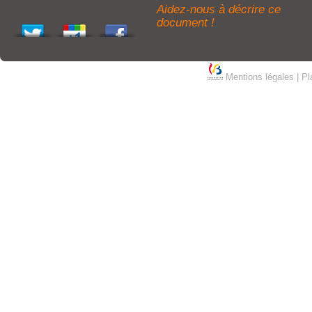
Aidez-nous à décrire ce
document !
Mentions légales
|
Pl