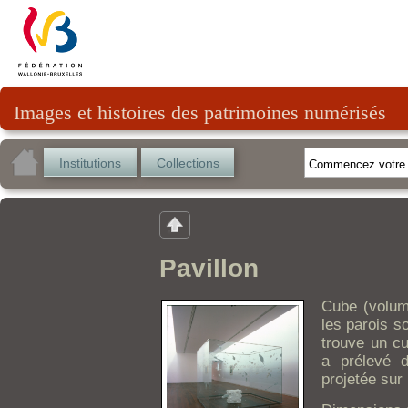
Images et histoires des patrimoines numérisés
Institutions
Collections
Pavillon
Cube (volum
les parois s
trouve un cu
a prélevé d
projetée sur 