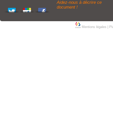
Aidez-nous à décrire ce
document !
Mentions légales
|
Pl