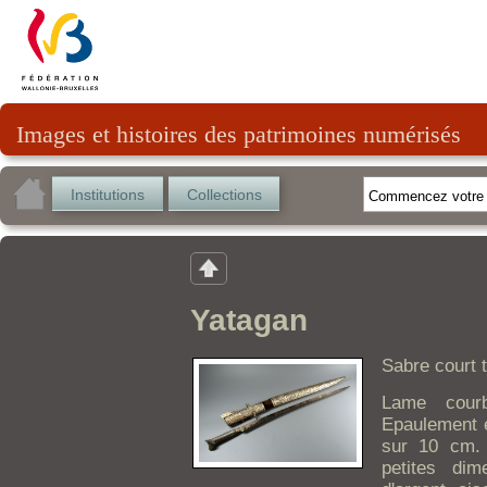
Images et histoires des patrimoines numérisés
Institutions
Collections
Yatagan
Sabre court t
Lame cour
Epaulement e
sur 10 cm.
petites dim