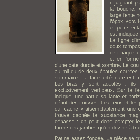
rejoignant p
la bouche. 
large fente h
l'épax vers 
de petits écl
est indiquée 
La ligne d'i
deux tempes 
de chaque côt
et en forme
d'une pâte durcie et sombre. Le cou e
au milieu de deux épaules carrées.
sommaire : la face antérieure est r
Les bras y sont accolés : ils s
exclusivement verticaux. Sur la fa
indiqué, une partie saillante et hori
début des cuisses. Les reins et les 
qui cache vraisemblablement une ca
trouve cachée la substance magi
dépasse : on peut donc compter le
forme des jambes qu'on devine à tra
Patine assez foncée. La pièce se tr