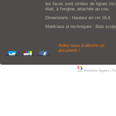
les faces sont striées de lignes in
était, à l'origine, attachée au cou.
Dimensions : Hauteur en cm 18,4
Matériaux et techniques : Bois sculp
Aidez-nous à décrire ce
document !
Mentions légales
|
Pl