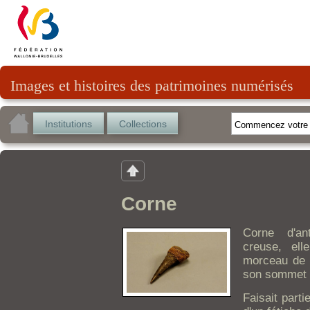
Images et histoires des patrimoines numérisés
Institutions
Collections
Corne
Corne d'an
creuse, el
morceau de t
son sommet e
Faisait parti