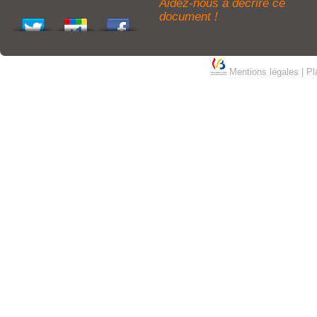
Aidez-nous à décrire ce
document !
Mentions légales
|
Pl