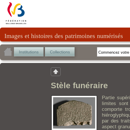
Images et histoires des patrimoines numérisés
Institutions
Collections
Stèle funéraire
Partie supér
limites sont
comporte tro
hiéroglyphiq
par des trai
aspect granu