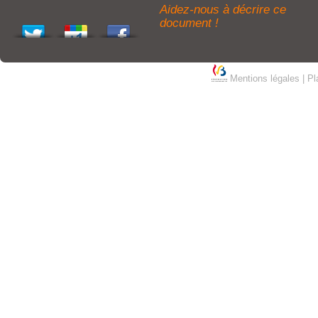
Aidez-nous à décrire ce
document !
Mentions légales
|
Pl