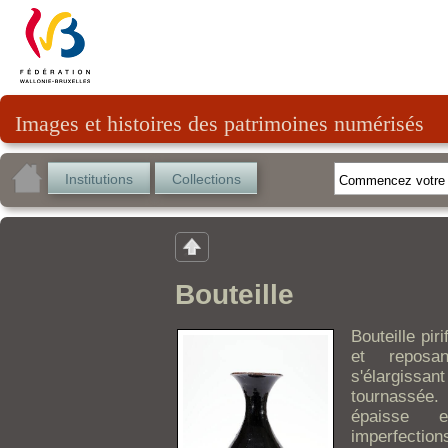
Images et histoires des patrimoines numérisés
Institutions
Collections
Bouteille
Bouteille pir
et reposa
s'élargissa
tournassée
épaisse e
imperfection