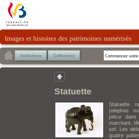
Images et histoires des patrimoines numérisés
Institutions
Collections
Statuette
Statuette r
(elephas m
pièce dans 
marchant, tê
sol. Les déf
quatre patt