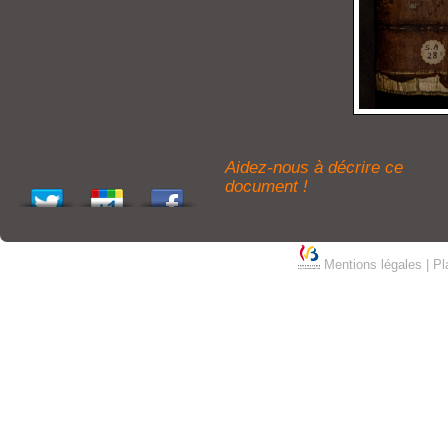
Aidez-nous à décrire ce
document !
Mentions légales
|
Pl