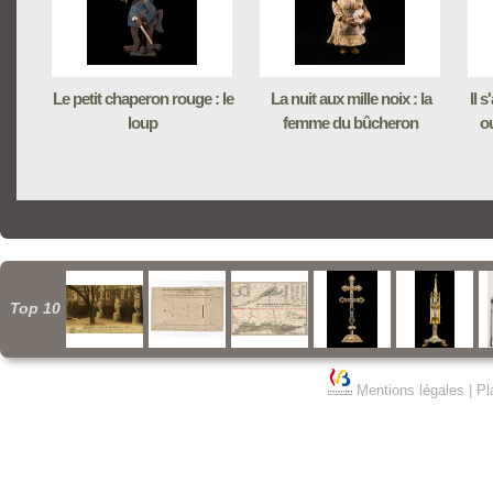
Le petit chaperon rouge : le
La nuit aux mille noix : la
Il 
loup
femme du bûcheron
ou
Top 10
Mentions légales
|
Pl