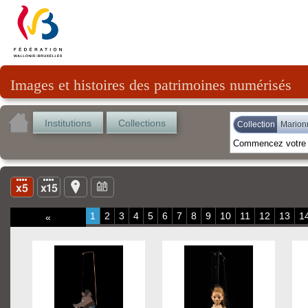
Images et histoires des patrimoines numérisés
Institutions
Collections
Collection
Marion
1
2
3
4
5
6
7
8
9
10
11
12
13
1
«