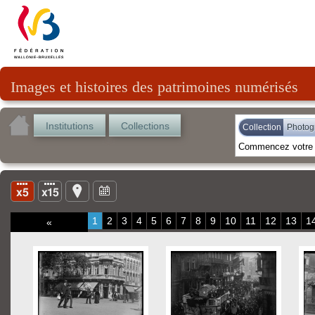
Images et histoires des patrimoines numérisés
Institutions
Collections
Collection
Photogr
1
2
3
4
5
6
7
8
9
10
11
12
13
1
«