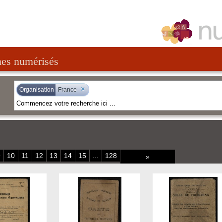
nes numérisés
×
Organisation
France
9
10
11
12
13
14
15
...
128
»