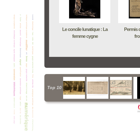
Le concile lunatique : La
Permis d
femme cygne
fro
Top 10