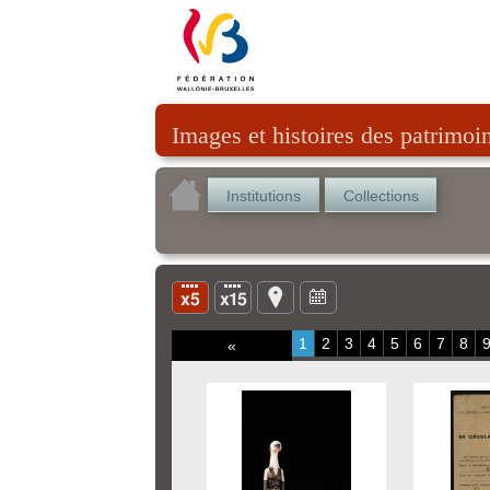
Images et histoires des patrimoi
Institutions
Collections
1
2
3
4
5
6
7
8
«