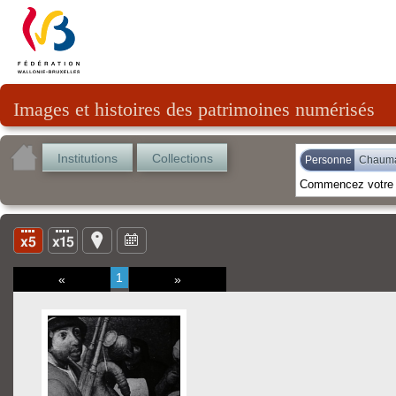
Images et histoires des patrimoines numérisés
Institutions
Collections
Personne
Chauma
1
«
»