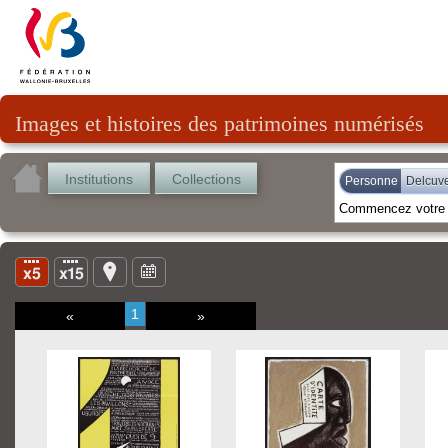
Images et histoires des patrimoines numérisés
Institutions
Collections
Personne
Delcuve
1
«
»