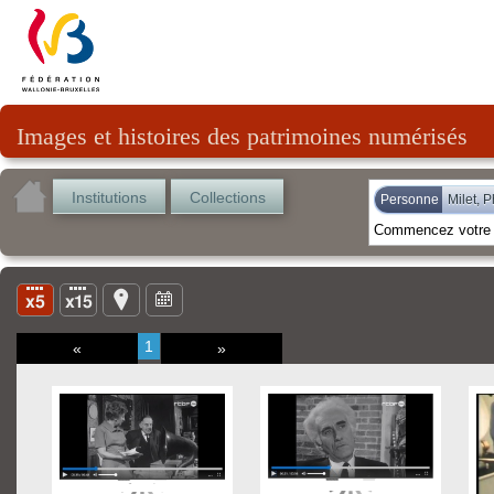
Images et histoires des patrimoines numérisés
Institutions
Collections
Personne
Milet, P
1
«
»